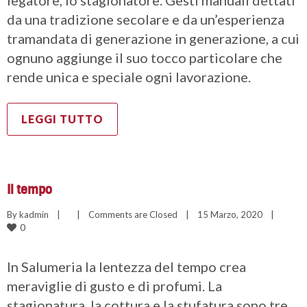
legatore, lo stagionatore. Gesti manuali dettati
da una tradizione secolare e da un’esperienza
tramandata di generazione in generazione, a cui
ognuno aggiunge il suo tocco particolare che
rende unica e speciale ogni lavorazione.
LEGGI TUTTO
Il tempo
By 
kadmin
|
|
Comments are Closed
|
15 Marzo, 2020    
|
0
In Salumeria la lentezza del tempo crea
meraviglie di gusto e di profumi. La
stagionatura, la cottura e la stufatura sono tre